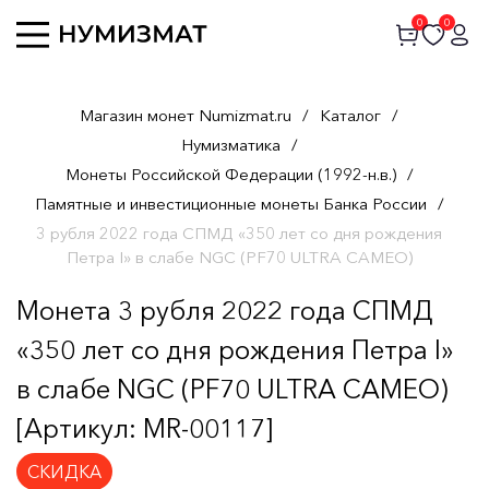
0
0
Магазин монет Numizmat.ru
/
Каталог
/
Нумизматика
/
Монеты Российской Федерации (1992-н.в.)
/
Памятные и инвестиционные монеты Банка России
/
3 рубля 2022 года СПМД «350 лет со дня рождения
Петра I» в слабе NGC (PF70 ULTRA CAMEO)
Монета 3 рубля 2022 года СПМД
«350 лет со дня рождения Петра I»
в слабе NGC (PF70 ULTRA CAMEO)
[Артикул: MR-00117]
СКИДКА