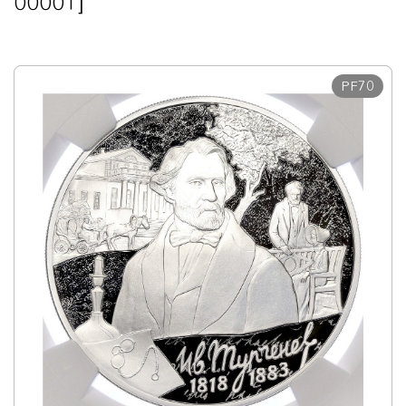
00001]
PF70