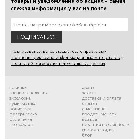
товары и уведомления об акциях – самая
свежая информация у вас на почте
ПОДПИСАТЬСЯ
Подписываясь, вы соглашаетесь с
правилами
получения рекламно-информационных материалов
и
политикой обработки персональных данных
новинки
архив
спецпредложения
заказы
эксклюзив
доставка и оплата
нумизматика
отзывы
бонистика
о магазине
фалеристика
продать монеты
филателия
возврат
аксессуары
гарантия подлинности
система скидок
блог