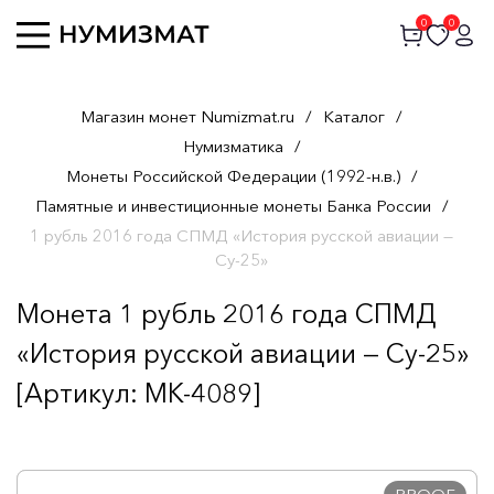
0
0
Магазин монет Numizmat.ru
/
Каталог
/
Нумизматика
/
Монеты Российской Федерации (1992-н.в.)
/
Памятные и инвестиционные монеты Банка России
/
1 рубль 2016 года СПМД «История русской авиации —
Су-25»
Монета 1 рубль 2016 года СПМД
«История русской авиации — Су-25»
[Артикул: MK-4089]