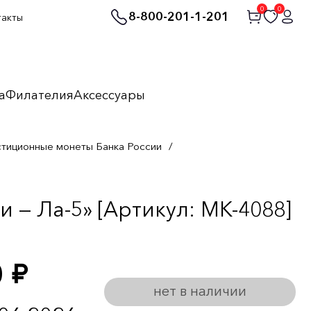
0
0
8-800-201-1-201
такты
а
Филателия
Аксессуары
стиционные монеты Банка России
/
 — Ла-5» [Артикул: MK-4088]
0
руб.
нет в наличии