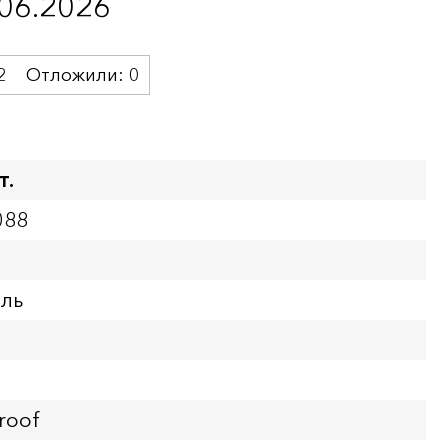
.06.2026
2
Отложили:
0
т.
088
бль
roof