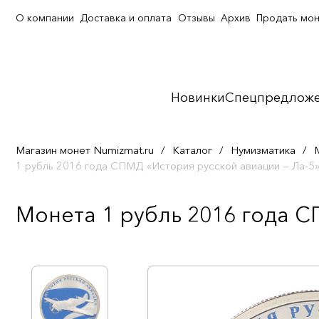
О компании
Доставка и оплата
Отзывы
Архив
Продать мо
Новинки
Спецпредлож
Магазин монет Numizmat.ru
/
Каталог
/
Нумизматика
/
1 рубль 2016 года СПМД «История русской авиации — Ла-5
Монета 1 рубль 2016 года С