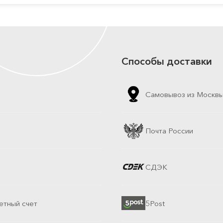
Способы доставки
Самовывоз из Москв
Почта России
СДЭК
етный счет
5Post