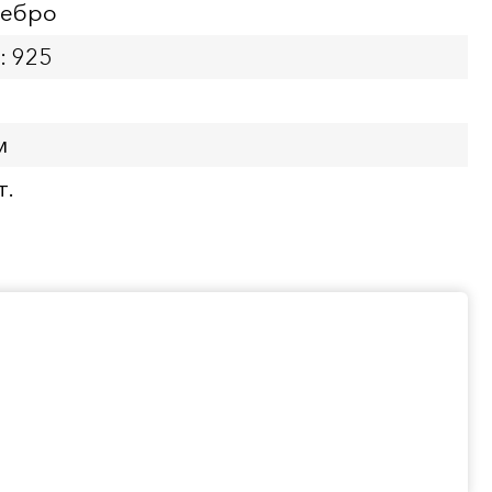
ребро
: 925
м
т.