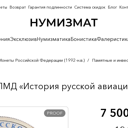
неты
Возврат
Гарантия подлинности
Система скидок
Блог
Кон
ения
Эксклюзив
Нумизматика
Бонистика
Фалеристик
Монеты Российской Федерации (1992-н.в.)
/
Памятные и инве
»
ПМД «История русской авиации
7 50
PROOF