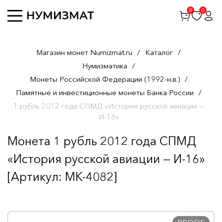
0
0
Магазин монет Numizmat.ru
/
Каталог
/
Нумизматика
/
Монеты Российской Федерации (1992-н.в.)
/
Памятные и инвестиционные монеты Банка России
/
1 рубль 2012 года СПМД «История русской авиации —
И-16»
Монета 1 рубль 2012 года СПМД
«История русской авиации — И-16»
[Артикул: MK-4082]