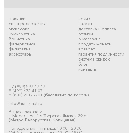
новинки
архив
спецпредложения
заказы
эксклюзив
доставка и оплата
нумизматика
отзывы
бонистика
о магазине
фалеристика
продать монеты
филателия
возврат
аксессуары
гарантия подлинности
система скидок
блог
контакты
+7 (999) 597-17-17
8 (499) 673-41-07
8 (800) 201-1-201 (бесплатно по России)
info@numizmat.ru
Выдача заказов:
г. Москва, ул. 1-я Тверская-Ямская 29 с1
(Метро Белорусская, Кольцевая)
Понедельник - пятница: 10:00 - 20:00
Суббота - воскресенье: 12:00 - 18:00