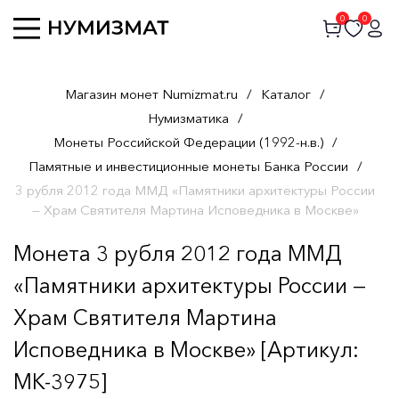
0
0
Магазин монет Numizmat.ru
/
Каталог
/
Нумизматика
/
Монеты Российской Федерации (1992-н.в.)
/
Памятные и инвестиционные монеты Банка России
/
3 рубля 2012 года ММД «Памятники архитектуры России
— Храм Святителя Мартина Исповедника в Москве»
Монета 3 рубля 2012 года ММД
«Памятники архитектуры России —
Храм Святителя Мартина
Исповедника в Москве» [Артикул:
MK-3975]