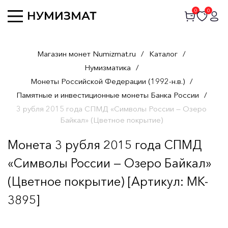
0
0
Магазин монет Numizmat.ru
/
Каталог
/
Нумизматика
/
Монеты Российской Федерации (1992-н.в.)
/
Памятные и инвестиционные монеты Банка России
/
3 рубля 2015 года СПМД «Символы России — Озеро
Байкал» (Цветное покрытие)
Монета 3 рубля 2015 года СПМД
«Символы России — Озеро Байкал»
(Цветное покрытие) [Артикул: MK-
3895]