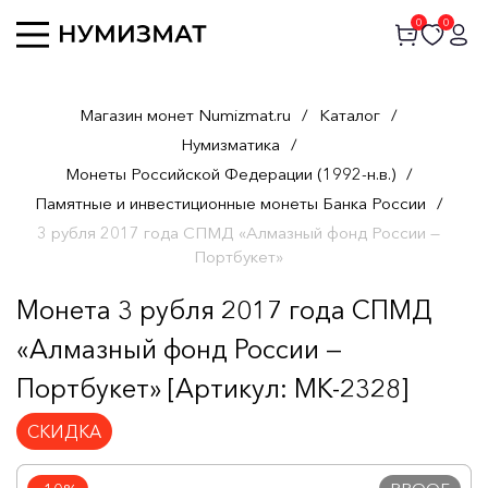
0
0
Магазин монет Numizmat.ru
/
Каталог
/
Нумизматика
/
Монеты Российской Федерации (1992-н.в.)
/
Памятные и инвестиционные монеты Банка России
/
3 рубля 2017 года СПМД «Алмазный фонд России —
Портбукет»
Монета 3 рубля 2017 года СПМД
«Алмазный фонд России —
Портбукет» [Артикул: MK-2328]
СКИДКА