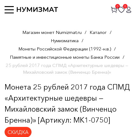
0
0
Магазин монет Numizmat.ru
/
Каталог
/
Нумизматика
/
Монеты Российской Федерации (1992-н.в.)
/
Памятные и инвестиционные монеты Банка России
/
25 рублей 2017 года СПМД «Архитектурные шедевры —
Михайловский замок (Винченцо Бренна)»
Монета 25 рублей 2017 года СПМД
«Архитектурные шедевры —
Михайловский замок (Винченцо
Бренна)» [Артикул: MK1-0750]
СКИДКА