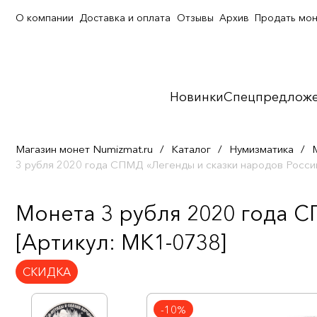
О компании
Доставка и оплата
Отзывы
Архив
Продать мо
Новинки
Спецпредлож
Магазин монет Numizmat.ru
/
Каталог
/
Нумизматика
/
3 рубля 2020 года СПМД «Легенды и сказки народов Росси
Монета 3 рубля 2020 года 
[Артикул: MK1-0738]
СКИДКА
-10%