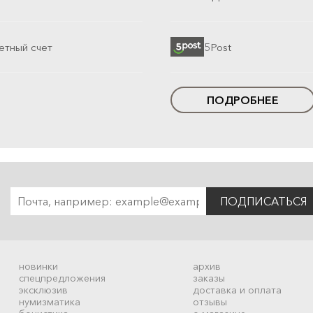
етный счет
5Post
ПОДРОБНЕЕ
ПОДПИСАТЬСЯ
новинки
архив
спецпредложения
заказы
эксклюзив
доставка и оплата
нумизматика
отзывы