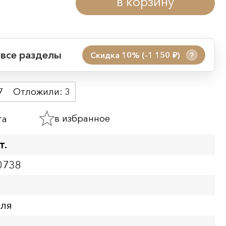
в корзину
 все разделы
Скидка 10% (-1 150
)
?
руб.
 акции:
7
Отложили:
3
08.08.2026 00:01
09.08.2026 23:59
в избранное
та
ия:
т.
0738
бля