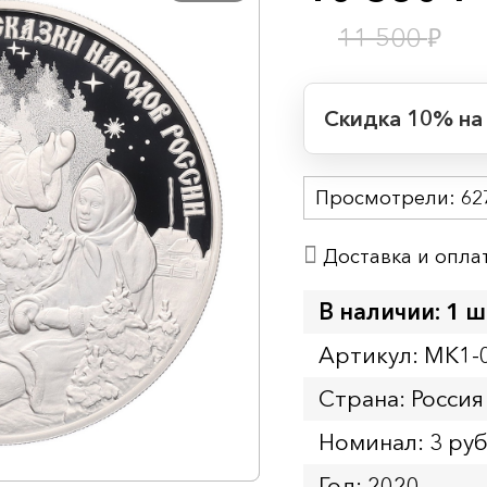
₽
11 500
Скидка 10% на
Период действия
Просмотрели:
Начало:
62
Окончание:
Доставка и опла
Время до окончан
8
ч.
В наличии: 1 ш
Артикул: MK1-
Страна: Россия
Номинал: 3 ру
Год: 2020