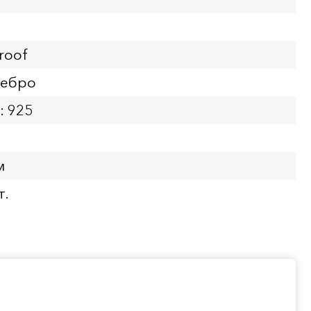
roof
ребро
: 925
м
т.