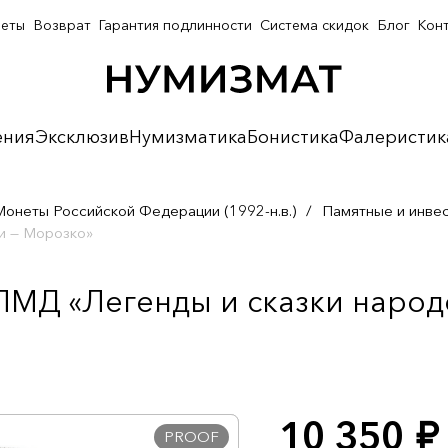
неты
Возврат
Гарантия подлинности
Система скидок
Блог
Кон
ения
Эксклюзив
Нумизматика
Бонистика
Фалеристик
Монеты Российской Федерации (1992-н.в.)
/
Памятные и инве
и — Морозко»
СПМД «Легенды и сказки народ
10 350
руб.
PROOF