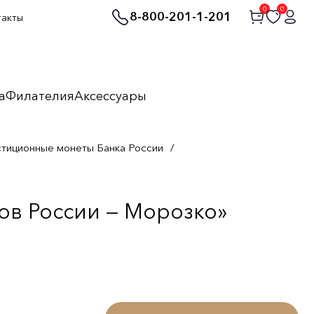
0
0
8-800-201-1-201
такты
а
Филателия
Аксессуары
стиционные монеты Банка России
/
ов России — Морозко»