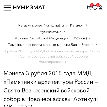
0
0
Магазин монет Numizmat.ru
/
Каталог
/
Нумизматика
/
Монеты Российской Федерации (1992-н.в.)
/
Памятные и инвестиционные монеты Банка России
/
3 рубля 2015 года ММД «Памятники архитектуры России
— Свято-Вознесенский войсковой собор в
Новочеркасске»
Монета 3 рубля 2015 года ММД
«Памятники архитектуры России —
Свято-Вознесенский войсковой
собор в Новочеркасске» [Артикул: