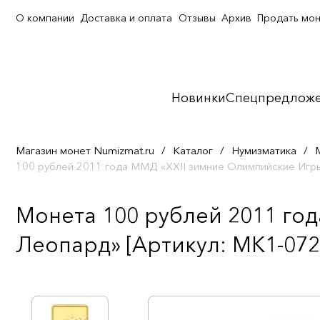
О компании
Доставка и оплата
Отзывы
Архив
Продать мо
Новинки
Спецпредлож
Магазин монет Numizmat.ru
/
Каталог
/
Нумизматика
/
100 рублей 2011 года ММД «XXII зимние Олимпийские Игр
Монета 100 рублей 2011 го
Леопард» [Артикул: MK1-072