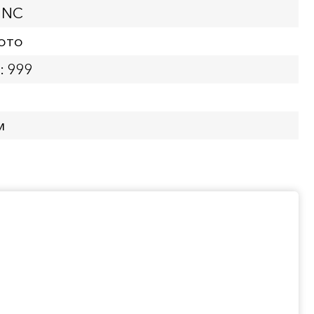
UNC
ото
: 999
м