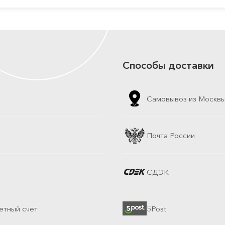
Способы доставки
Самовывоз из Москв
Почта России
СДЭК
етный счет
5Post