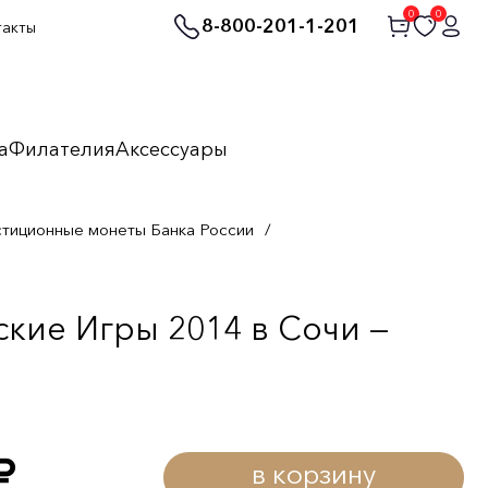
0
0
8-800-201-1-201
такты
а
Филателия
Аксессуары
стиционные монеты Банка России
/
кие Игры 2014 в Сочи —
в корзину
уб.