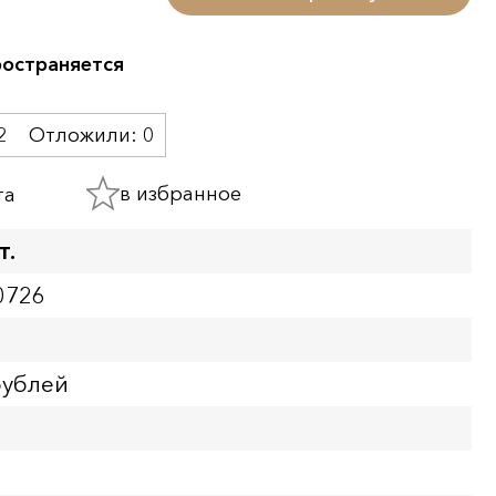
ространяется
2
Отложили:
0
в избранное
та
т.
0726
рублей