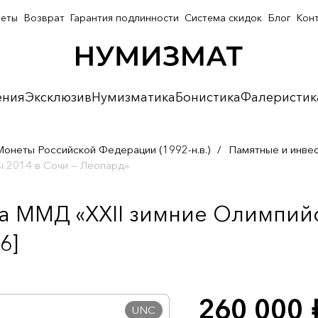
неты
Возврат
Гарантия подлинности
Система скидок
Блог
Кон
ения
Эксклюзив
Нумизматика
Бонистика
Фалеристик
Монеты Российской Федерации (1992-н.в.)
/
Памятные и инве
ы 2014 в Сочи — Леопард»
да ММД «XXII зимние Олимпийс
6]
260 000
р
UNC