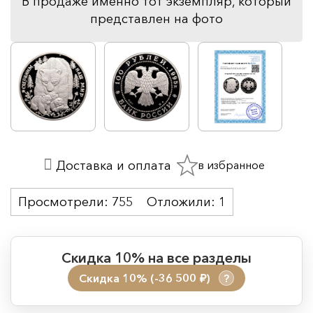
В продаже именно тот экземпляр, который
представлен на фото
в избранное
Доставка и оплата
Просмотрели:
755
Отложили:
1
Скидка 10% на все разделы
Скидка 10% (-36 500
)
?
руб.
Период действия акции: