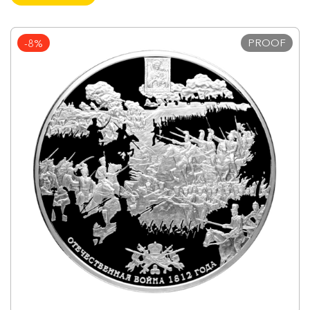
PROOF
-8%