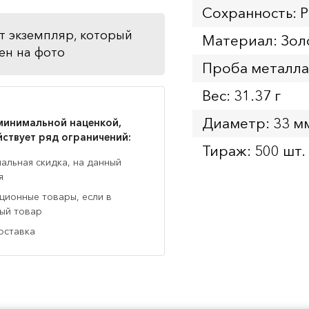
Сохранность: 
т экземпляр, который
Материал: Зол
ен на фото
Проба металла
Вес: 31.37 г
Диаметр: 33 м
минимальной наценкой,
йствует ряд ограничений:
Тираж: 500 шт.
нальная скидка, на данный
я
кционные товары, если в
ный товар
оставка