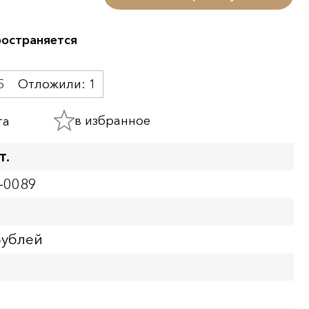
ространяется
5
Отложили:
1
в избранное
та
т.
-0089
рублей