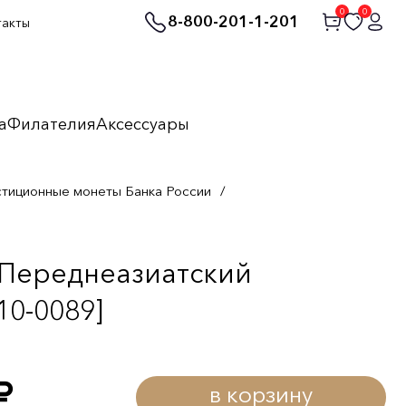
0
0
8-800-201-1-201
такты
а
Филателия
Аксессуары
стиционные монеты Банка России
/
 Переднеазиатский
10-0089]
в корзину
уб.