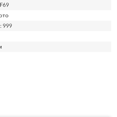
PF69
ото
: 999
м