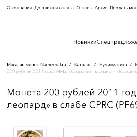
О компании
Доставка и оплата
Отзывы
Архив
Продать мо
Новинки
Спецпредлож
Магазин монет Numizmat.ru
/
Каталог
/
Нумизматика
/
200 рублей 2011 года ММД «Сохраним наш мир — Передне
Монета 200 рублей 2011 го
леопард» в слабе CPRC (PF6