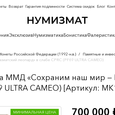
неты
Возврат
Гарантия подлинности
Система скидок
Блог
Кон
ения
Эксклюзив
Нумизматика
Бонистика
Фалеристик
Монеты Российской Федерации (1992-н.в.)
/
Памятные и инве
азиатский леопард» в слабе CPRC (PF69 ULTRA CAMEO)
да ММД «Сохраним наш мир —
9 ULTRA CAMEO) [Артикул: MK
700 000
р
МИНИМАЛЬНАЯ ЦЕНА