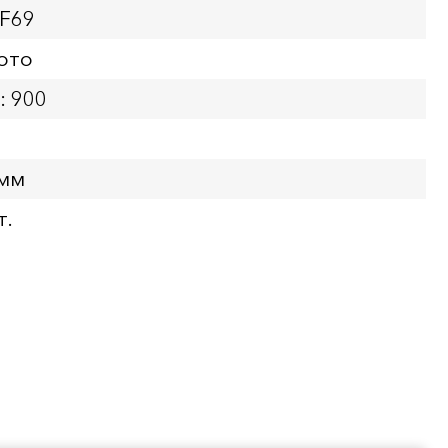
PF69
ото
: 900
 мм
т.