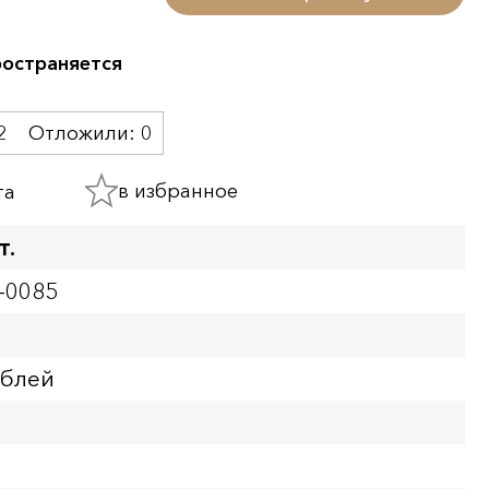
ространяется
2
Отложили:
0
в избранное
та
т.
-0085
ублей