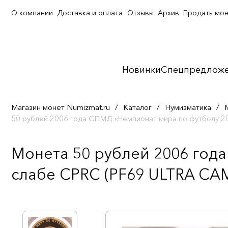
О компании
Доставка и оплата
Отзывы
Архив
Продать мо
Новинки
Спецпредлож
Магазин монет Numizmat.ru
/
Каталог
/
Нумизматика
/
50 рублей 2006 года СПМД «Чемпионат мира по футболу 2
Монета 50 рублей 2006 год
слабе CPRC (PF69 ULTRA CAM