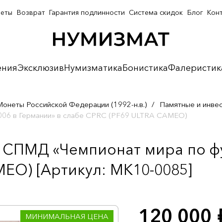
неты
Возврат
Гарантия подлинности
Система скидок
Блог
Кон
ения
Эксклюзив
Нумизматика
Бонистика
Фалеристик
Монеты Российской Федерации (1992-н.в.)
/
Памятные и инве
006 в Германии» в слабе CPRC (PF69 ULTRA CAMEO)
а СПМД «Чемпионат мира по фу
EO) [Артикул: MK10-0085]
120 000
р
МИНИМАЛЬНАЯ ЦЕНА