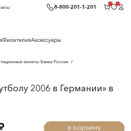
0
0
8-800-201-1-201
такты
а
Филателия
Аксессуары
стиционные монеты Банка России
/
тболу 2006 в Германии» в
в корзину
уб.