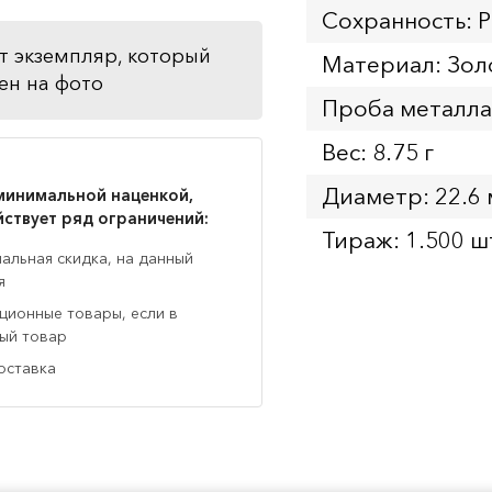
Сохранность: 
т экземпляр, который
Материал: Зол
ен на фото
Проба металла
Вес: 8.75 г
Диаметр: 22.6
минимальной наценкой,
йствует ряд ограничений:
Тираж: 1.500 ш
нальная скидка, на данный
я
кционные товары, если в
ный товар
оставка