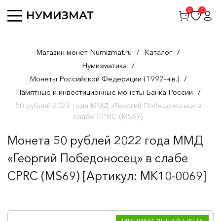
0
0
Магазин монет Numizmat.ru
/
Каталог
/
Нумизматика
/
Монеты Российской Федерации (1992-н.в.)
/
Памятные и инвестиционные монеты Банка России
/
50 рублей 2022 года ММД «Георгий Победоносец» в
слабе CPRC (MS69)
Монета 50 рублей 2022 года ММД
«Георгий Победоносец» в слабе
CPRC (MS69) [Артикул: MK10-0069]