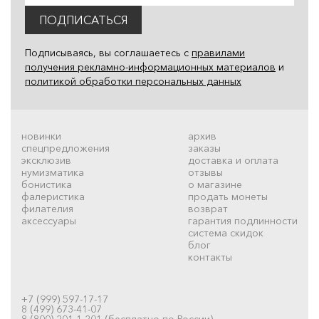
ПОДПИСАТЬСЯ
Подписываясь, вы соглашаетесь с
правилами
получения рекламно-информационных материалов
и
политикой обработки персональных данных
новинки
архив
спецпредложения
заказы
эксклюзив
доставка и оплата
нумизматика
отзывы
бонистика
о магазине
фалеристика
продать монеты
филателия
возврат
аксессуары
гарантия подлинности
система скидок
блог
контакты
+7 (999) 597-17-17
8 (499) 673-41-07
8 (800) 201-1-201 (бесплатно по России)