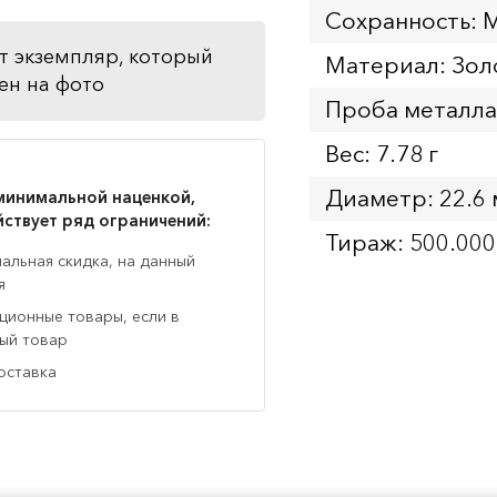
Сохранность: 
т экземпляр, который
Материал: Зол
ен на фото
Проба металла
Вес: 7.78 г
Диаметр: 22.6
минимальной наценкой,
йствует ряд ограничений:
Тираж: 500.000
нальная скидка, на данный
я
кционные товары, если в
ный товар
оставка