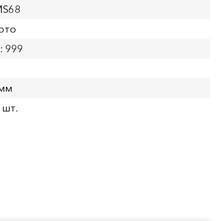
MS68
ото
: 999
 мм
 шт.