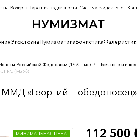
неты
Возврат
Гарантия подлинности
Система скидок
Блог
Кон
ения
Эксклюзив
Нумизматика
Бонистика
Фалеристик
Монеты Российской Федерации (1992-н.в.)
/
Памятные и инве
 CPRC (MS68)
а ММД «Георгий Победоносец» 
112 500
р
МИНИМАЛЬНАЯ ЦЕНА