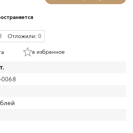
ространяется
2
Отложили:
0
в избранное
та
т.
-0068
ублей