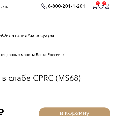
0
0
8-800-201-1-201
такты
а
Филателия
Аксессуары
стиционные монеты Банка России
/
в слабе CPRC (MS68)
в корзину
уб.