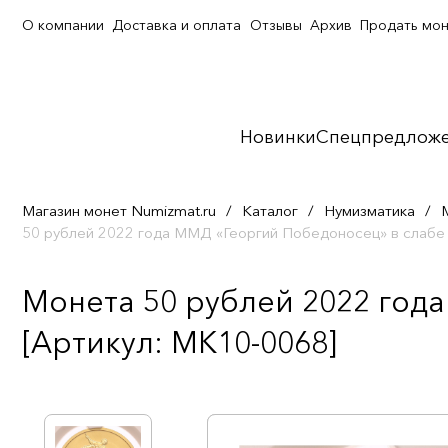
О компании
Доставка и оплата
Отзывы
Архив
Продать мо
Новинки
Спецпредлож
Магазин монет Numizmat.ru
/
Каталог
/
Нумизматика
/
50 рублей 2022 года ММД «Георгий Победоносец» в слабе
Монета 50 рублей 2022 год
[Артикул: MK10-0068]