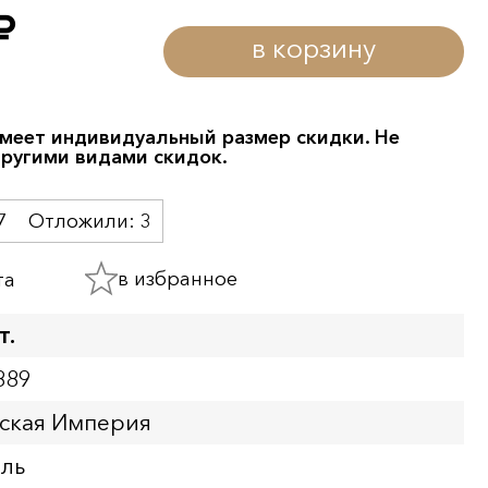
уб.
в корзину
меет индивидуальный размер скидки. Не
другими видами скидок.
7
Отложили:
3
в избранное
та
т.
889
йская Империя
бль