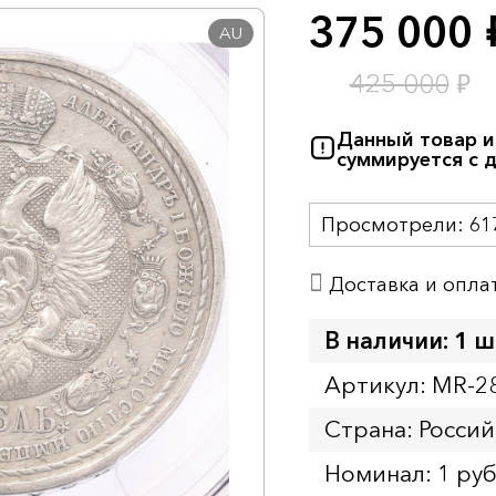
375 000
р
AU
₽
425 000
Данный товар и
суммируется с 
Просмотрели:
61
Доставка и опла
В наличии: 1 ш
Артикул: MR-2
Страна: Росси
Номинал: 1 ру