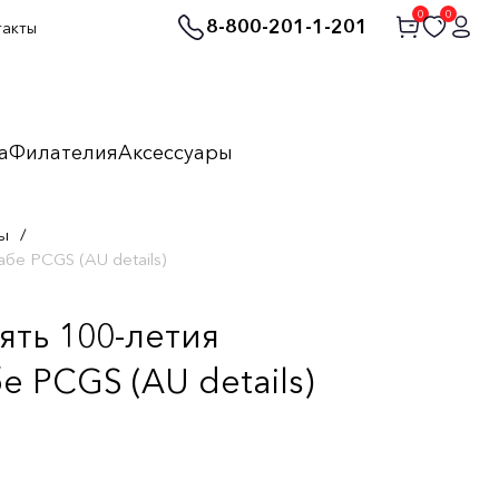
0
0
8-800-201-1-201
такты
а
Филателия
Аксессуары
ы
/
бе PCGS (AU details)
ять 100-летия
е PCGS (AU details)