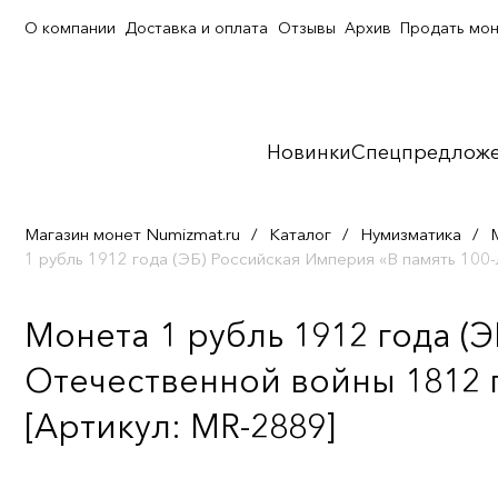
О компании
Доставка и оплата
Отзывы
Архив
Продать мо
Новинки
Спецпредлож
Магазин монет Numizmat.ru
/
Каталог
/
Нумизматика
/
1 рубль 1912 года (ЭБ) Российская Империя «В память 100-
Монета 1 рубль 1912 года (Э
Отечественной войны 1812 го
[Артикул: MR-2889]