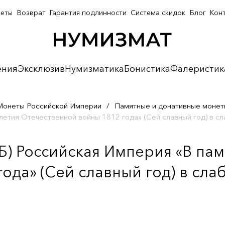
неты
Возврат
Гарантия подлинности
Система скидок
Блог
Кон
ения
Эксклюзив
Нумизматика
Бонистика
Фалеристик
Монеты Российской Империи
/
Памятные и донативные монет
летия Отечественной войны 1812 года» (Сей славный год) в сла
Б) Российская Империя «В пам
да» (Сей славный год) в слаб