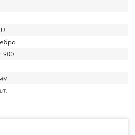
AU
ребро
: 900
 мм
шт.