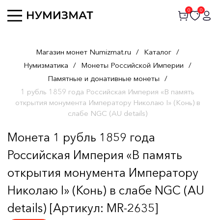
0
0
Магазин монет Numizmat.ru
/
Каталог
/
Нумизматика
/
Монеты Российской Империи
/
Памятные и донативные монеты
/
1 рубль 1859 года Российская Империя «В память
открытия монумента Императору Николаю I» (Конь) в
слабе NGC (AU details)
Монета 1 рубль 1859 года
Российская Империя «В память
открытия монумента Императору
Николаю I» (Конь) в слабе NGC (AU
details) [Артикул: MR-2635]