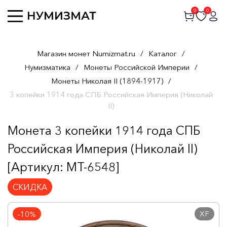
0
0
Магазин монет Numizmat.ru
/
Каталог
/
Нумизматика
/
Монеты Российской Империи
/
Монеты Николая II (1894-1917)
/
3 копейки 1914 года СПБ Российская Империя (Николай
II)
Монета 3 копейки 1914 года СПБ
Российская Империя (Николай II)
[Артикул: MT-6548]
СКИДКА
XF
-10%