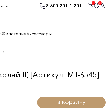
0
0
8-800-201-1-201
такты
а
Филателия
Аксессуары
)
/
лай II) [Артикул: MT-6545]
в корзину