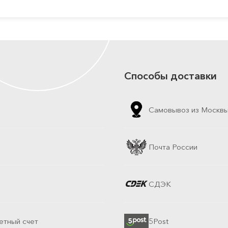
Способы доставки
Самовывоз из Москв
Почта России
СДЭК
етный счет
5Post