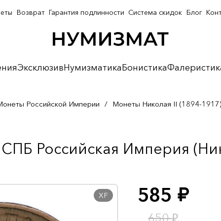
неты
Возврат
Гарантия подлинности
Система скидок
Блог
Кон
ения
Эксклюзив
Нумизматика
Бонистика
Фалеристик
Монеты Российской Империи
/
Монеты Николая II (1894-1917
СПБ Российская Империя (Нико
585
руб.
XF
₽
650