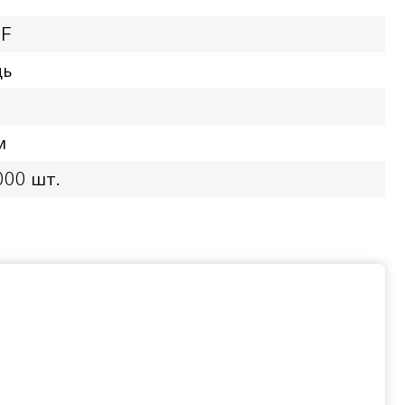
XF
дь
м
000 шт.