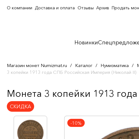
О компании
Доставка и оплата
Отзывы
Архив
Продать мо
Новинки
Спецпредлож
Магазин монет Numizmat.ru
/
Каталог
/
Нумизматика
/
3 копейки 1913 года СПБ Российская Империя (Николай II)
Монета 3 копейки 1913 года 
СКИДКА
-10%