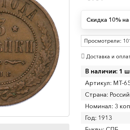
Скидка 10% на
Период действия
Просмотрели:
Начало:
10
Окончание:
Доставка и опла
Время до окончан
1
22
дн.
ч.
В наличии: 1 ш
Артикул: MT-6
Страна: Росси
Номинал: 3 ко
Год: 1913
Буквы: СПБ