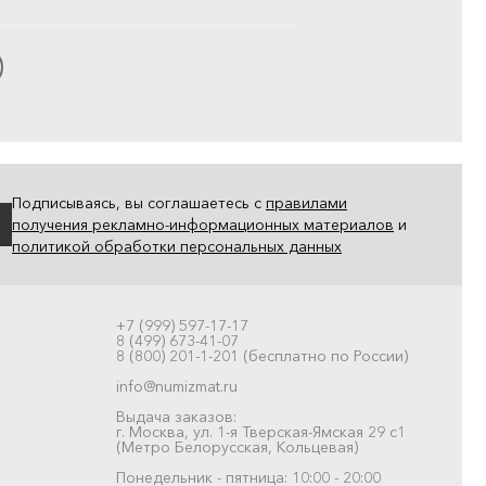
Подписываясь, вы соглашаетесь с
правилами
получения рекламно-информационных материалов
и
политикой обработки персональных данных
+7 (999) 597-17-17
8 (499) 673-41-07
8 (800) 201-1-201 (бесплатно по России)
info@numizmat.ru
Выдача заказов:
г. Москва, ул. 1-я Тверская-Ямская 29 с1
(Метро Белорусская, Кольцевая)
Понедельник - пятница: 10:00 - 20:00