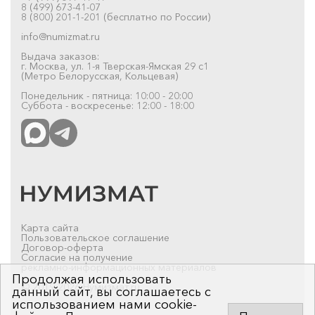
8 (499) 673-41-07
8 (800) 201-1-201 (бесплатно по России)
info@numizmat.ru
Выдача заказов:
г. Москва, ул. 1-я Тверская-Ямская 29 с1
(Метро Белорусская, Кольцевая)
Понедельник - пятница: 10:00 - 20:00
Суббота - воскресенье: 12:00 - 18:00
Карта сайта
Пользовательское соглашение
Договор-оферта
Согласие на получение
рекламно-информационных материалов
Продолжая использовать
© 2019-2026 Нумизмат.ru
данный сайт, вы соглашаетесь с
использованием нами cookie-