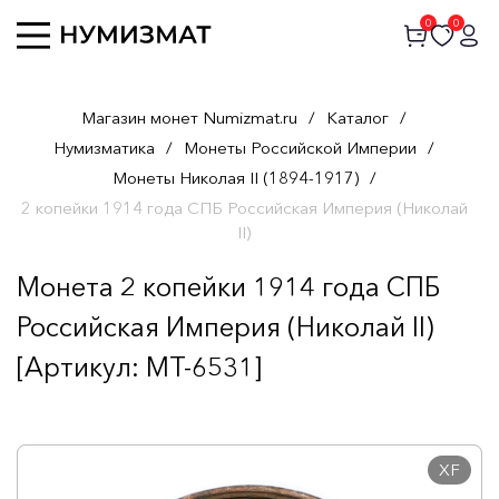
0
0
Магазин монет Numizmat.ru
/
Каталог
/
Нумизматика
/
Монеты Российской Империи
/
Монеты Николая II (1894-1917)
/
2 копейки 1914 года СПБ Российская Империя (Николай
II)
Монета 2 копейки 1914 года СПБ
Российская Империя (Николай II)
[Артикул: MT-6531]
XF