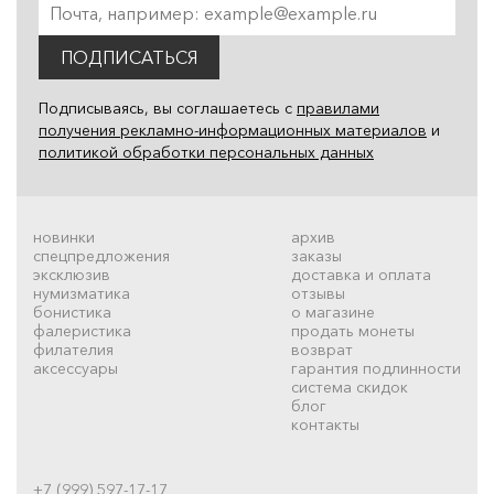
ПОДПИСАТЬСЯ
Подписываясь, вы соглашаетесь с
правилами
получения рекламно-информационных материалов
и
политикой обработки персональных данных
новинки
архив
спецпредложения
заказы
эксклюзив
доставка и оплата
нумизматика
отзывы
бонистика
о магазине
фалеристика
продать монеты
филателия
возврат
аксессуары
гарантия подлинности
система скидок
блог
контакты
+7 (999) 597-17-17