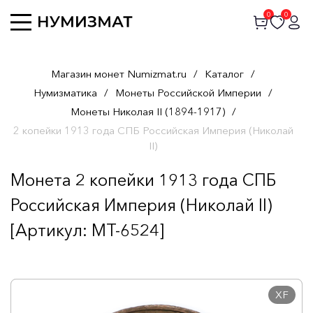
0
0
Магазин монет Numizmat.ru
/
Каталог
/
Нумизматика
/
Монеты Российской Империи
/
Монеты Николая II (1894-1917)
/
2 копейки 1913 года СПБ Российская Империя (Николай
II)
Монета 2 копейки 1913 года СПБ
Российская Империя (Николай II)
[Артикул: MT-6524]
XF