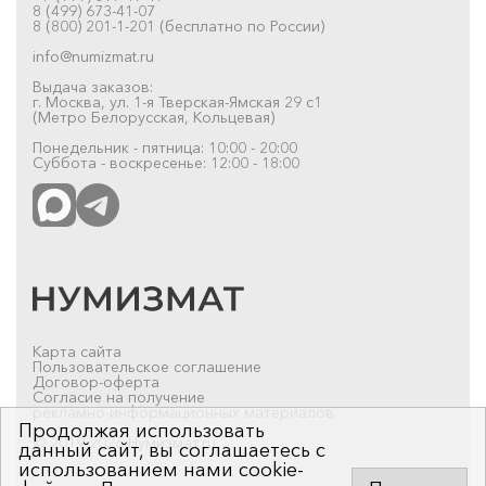
8 (499) 673-41-07
8 (800) 201-1-201 (бесплатно по России)
info@numizmat.ru
Выдача заказов:
г. Москва, ул. 1-я Тверская-Ямская 29 с1
(Метро Белорусская, Кольцевая)
Понедельник - пятница: 10:00 - 20:00
Суббота - воскресенье: 12:00 - 18:00
Карта сайта
Пользовательское соглашение
Договор-оферта
Согласие на получение
рекламно-информационных материалов
Продолжая использовать
© 2019-2026 Нумизмат.ru
данный сайт, вы соглашаетесь с
использованием нами cookie-