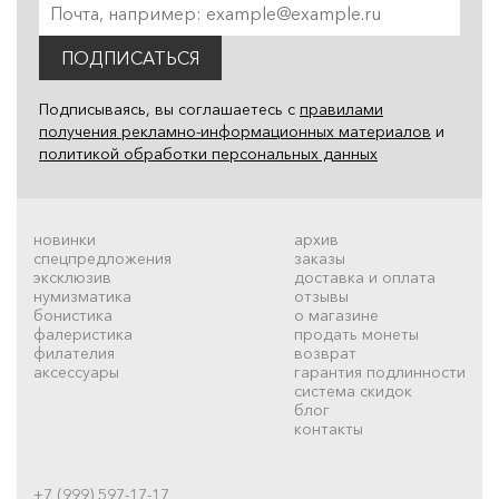
ПОДПИСАТЬСЯ
Подписываясь, вы соглашаетесь с
правилами
получения рекламно-информационных материалов
и
политикой обработки персональных данных
новинки
архив
спецпредложения
заказы
эксклюзив
доставка и оплата
нумизматика
отзывы
бонистика
о магазине
фалеристика
продать монеты
филателия
возврат
аксессуары
гарантия подлинности
система скидок
блог
контакты
+7 (999) 597-17-17