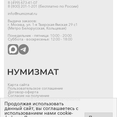
8 (499) 673-41-07
8 (800) 201-1-201 (бесплатно по России)
info@numizmat.ru
Выдача заказов:
г. Москва, ул. 1-я Тверская-Ямская 29 с1
(Метро Белорусская, Кольцевая)
Понедельник - пятница: 10:00 - 20:00
Суббота - воскресенье: 12:00 - 18:00
Карта сайта
Пользовательское соглашение
Договор-оферта
Согласие на получение
рекламно-информационных материалов
Продолжая использовать
© 2019-2026 Нумизмат.ru
данный сайт, вы соглашаетесь с
использованием нами cookie-