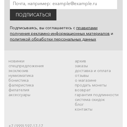
ПОДПИСАТЬСЯ
Подписываясь, вы соглашаетесь с
правилами
получения рекламно-информационных материалов
и
политикой обработки персональных данных
новинки
архив
спецпредложения
заказы
эксклюзив
доставка и оплата
нумизматика
отзывы
бонистика
о магазине
фалеристика
продать монеты
филателия
возврат
аксессуары
гарантия подлинности
система скидок
блог
контакты
+7 (999) 597-17-17