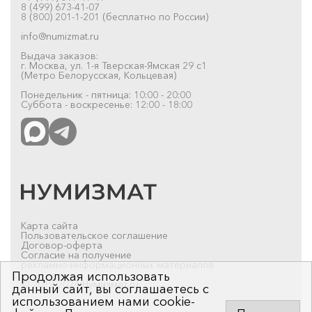
8 (499) 673-41-07
8 (800) 201-1-201 (бесплатно по России)
info@numizmat.ru
Выдача заказов:
г. Москва, ул. 1-я Тверская-Ямская 29 с1
(Метро Белорусская, Кольцевая)
Понедельник - пятница: 10:00 - 20:00
Суббота - воскресенье: 12:00 - 18:00
Карта сайта
Пользовательское соглашение
Договор-оферта
Согласие на получение
рекламно-информационных материалов
Продолжая использовать
© 2019-2026 Нумизмат.ru
данный сайт, вы соглашаетесь с
использованием нами cookie-