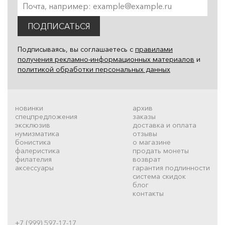
ПОДПИСАТЬСЯ
Подписываясь, вы соглашаетесь с
правилами
получения рекламно-информационных материалов
и
политикой обработки персональных данных
новинки
архив
спецпредложения
заказы
эксклюзив
доставка и оплата
нумизматика
отзывы
бонистика
о магазине
фалеристика
продать монеты
филателия
возврат
аксессуары
гарантия подлинности
система скидок
блог
контакты
+7 (999) 597-17-17