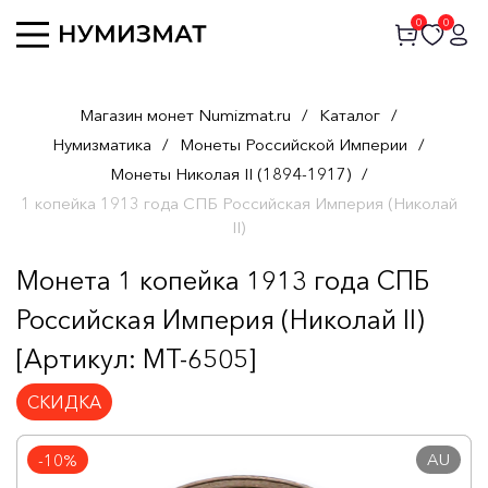
0
0
Магазин монет Numizmat.ru
/
Каталог
/
Нумизматика
/
Монеты Российской Империи
/
Монеты Николая II (1894-1917)
/
1 копейка 1913 года СПБ Российская Империя (Николай
II)
Монета 1 копейка 1913 года СПБ
Российская Империя (Николай II)
[Артикул: MT-6505]
СКИДКА
AU
-10%