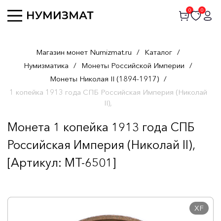
0
0
Магазин монет Numizmat.ru
/
Каталог
/
Нумизматика
/
Монеты Российской Империи
/
Монеты Николая II (1894-1917)
/
1 копейка 1913 года СПБ Российская Империя (Николай
II),
Монета 1 копейка 1913 года СПБ
Российская Империя (Николай II),
[Артикул: MT-6501]
XF