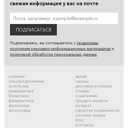
свежая информация у вас на почте
ПОДПИСАТЬСЯ
Подписываясь, вы соглашаетесь с
правилами
получения рекламно-информационных материалов
и
политикой обработки персональных данных
новинки
архив
спецпредложения
заказы
эксклюзив
доставка и оплата
нумизматика
отзывы
бонистика
о магазине
фалеристика
продать монеты
филателия
возврат
аксессуары
гарантия подлинности
система скидок
блог
контакты