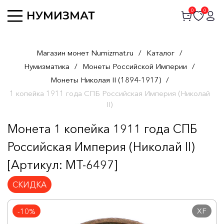
0
0
Магазин монет Numizmat.ru
/
Каталог
/
Нумизматика
/
Монеты Российской Империи
/
Монеты Николая II (1894-1917)
/
1 копейка 1911 года СПБ Российская Империя (Николай
II)
Монета 1 копейка 1911 года СПБ
Российская Империя (Николай II)
[Артикул: MT-6497]
СКИДКА
XF
-10%