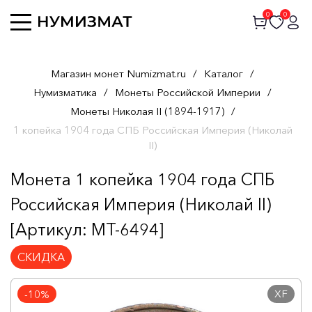
0
0
Магазин монет Numizmat.ru
/
Каталог
/
Нумизматика
/
Монеты Российской Империи
/
Монеты Николая II (1894-1917)
/
1 копейка 1904 года СПБ Российская Империя (Николай
II)
Монета 1 копейка 1904 года СПБ
Российская Империя (Николай II)
[Артикул: MT-6494]
СКИДКА
XF
-10%