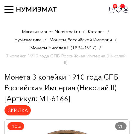
0
0
Магазин монет Numizmat.ru
/
Каталог
/
Нумизматика
/
Монеты Российской Империи
/
Монеты Николая II (1894-1917)
/
3 копейки 1910 года СПБ Российская Империя (Николай
II)
Монета 3 копейки 1910 года СПБ
Российская Империя (Николай II)
[Артикул: MT-6166]
СКИДКА
VF
-10%