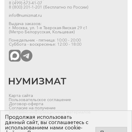
8 (499) 673-41-07
8 (800) 201-1-201 (бесплатно по России)
info@numizmat.ru
Выдача заказов:
г. Москва, ул. 1-я Тверская-Ямская 29 с1
(Метро Белорусская, Кольцевая)
Понедельник - пятница: 10:00 - 20:00
Суббота - воскресенье: 12:00 - 18:00
Карта сайта
Пользовательское соглашение
Договор-оферта
Согласие на получение
рекламно-информационных материалов
Продолжая использовать
© 2019-2026 Нумизмат.ru
данный сайт, вы соглашаетесь с
использованием нами cookie-