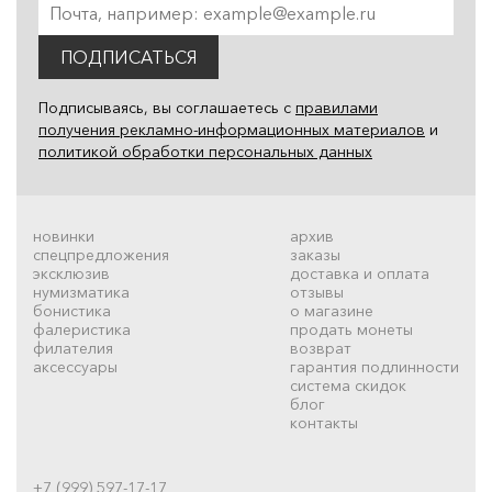
ПОДПИСАТЬСЯ
Подписываясь, вы соглашаетесь с
правилами
получения рекламно-информационных материалов
и
политикой обработки персональных данных
новинки
архив
спецпредложения
заказы
эксклюзив
доставка и оплата
нумизматика
отзывы
бонистика
о магазине
фалеристика
продать монеты
филателия
возврат
аксессуары
гарантия подлинности
система скидок
блог
контакты
+7 (999) 597-17-17