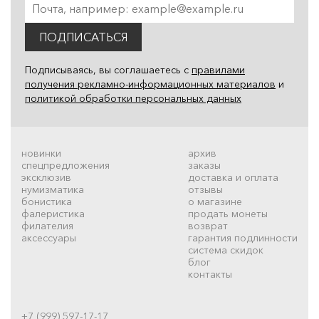
ПОДПИСАТЬСЯ
Подписываясь, вы соглашаетесь с
правилами
получения рекламно-информационных материалов
и
политикой обработки персональных данных
новинки
архив
спецпредложения
заказы
эксклюзив
доставка и оплата
нумизматика
отзывы
бонистика
о магазине
фалеристика
продать монеты
филателия
возврат
аксессуары
гарантия подлинности
система скидок
блог
контакты
+7 (999) 597-17-17