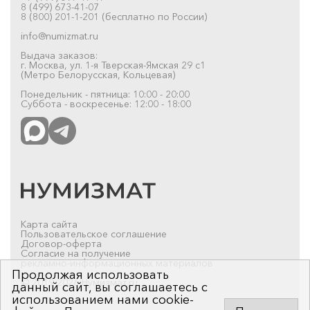
8 (499) 673-41-07
8 (800) 201-1-201 (бесплатно по России)
info@numizmat.ru
Выдача заказов:
г. Москва, ул. 1-я Тверская-Ямская 29 с1
(Метро Белорусская, Кольцевая)
Понедельник - пятница: 10:00 - 20:00
Суббота - воскресенье: 12:00 - 18:00
Карта сайта
Пользовательское соглашение
Договор-оферта
Согласие на получение
рекламно-информационных материалов
Продолжая использовать
© 2019-2026 Нумизмат.ru
данный сайт, вы соглашаетесь с
использованием нами cookie-