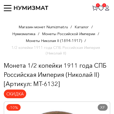
0
0
Магазин монет Numizmat.ru
/
Каталог
/
Нумизматика
/
Монеты Российской Империи
/
Монеты Николая II (1894-1917)
/
1/2 копейки 1911 года СПБ Российская Империя
(Николай II)
Монета 1/2 копейки 1911 года СПБ
Российская Империя (Николай II)
[Артикул: MT-6132]
СКИДКА
XF
-10%