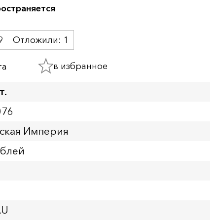
ространяется
9
Отложили:
1
в избранное
та
т.
076
йская Империя
ублей
AU