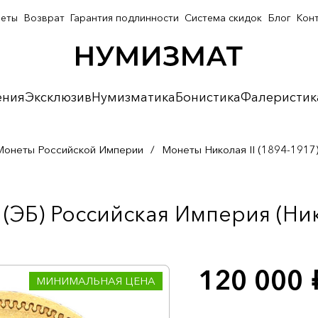
неты
Возврат
Гарантия подлинности
Система скидок
Блог
Кон
ения
Эксклюзив
Нумизматика
Бонистика
Фалеристик
Монеты Российской Империи
/
Монеты Николая II (1894-1917
(ЭБ) Российская Империя (Нико
120 000
р
МИНИМАЛЬНАЯ ЦЕНА