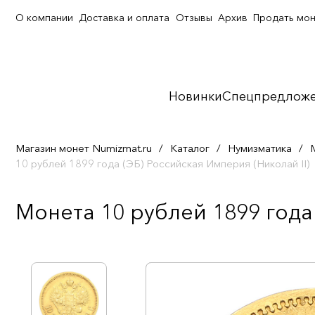
О компании
Доставка и оплата
Отзывы
Архив
Продать мо
Новинки
Спецпредлож
Магазин монет Numizmat.ru
/
Каталог
/
Нумизматика
/
10 рублей 1899 года (ЭБ) Российская Империя (Николай II)
Монета 10 рублей 1899 года 