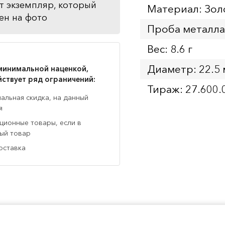
т экземпляр, который
Материал: Зол
ен на фото
Проба металла
Вес: 8.6 г
Диаметр: 22.5
минимальной наценкой,
йствует ряд ограничений:
Тираж: 27.600.
нальная скидка, на данный
я
кционные товары, если в
ный товар
оставка