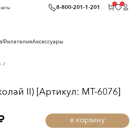
0
0
8-800-201-1-201
такты
а
Филателия
Аксессуары
)
/
лай II) [Артикул: MT-6076]
в корзину
уб.