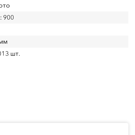
ото
: 900
 мм
013 шт.