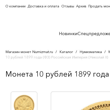
О компании
Доставка и оплата
Отзывы
Архив
Продать мо
Новинки
Спецпредлож
Магазин монет Numizmat.ru
/
Каталог
/
Нумизматика
/
10 рублей 1899 года (ФЗ) Российская Империя (Николай II)
Монета 10 рублей 1899 года 