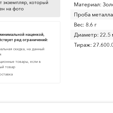
т экземпляр, который
Материал: Зол
ен на фото
Проба металла
Вес: 8.6 г
Диаметр: 22.5
минимальной наценкой,
йствует ряд ограничений:
Тираж: 27.600.
нальная скидка, на данный
я
кционные товары, если в
ный товар
оставка