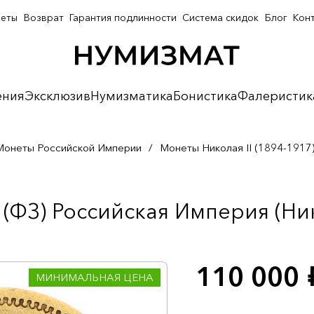
неты
Возврат
Гарантия подлинности
Система скидок
Блог
Кон
ения
Эксклюзив
Нумизматика
Бонистика
Фалеристик
Монеты Российской Империи
/
Монеты Николая II (1894-1917
(ФЗ) Российская Империя (Нико
110 000
р
МИНИМАЛЬНАЯ ЦЕНА