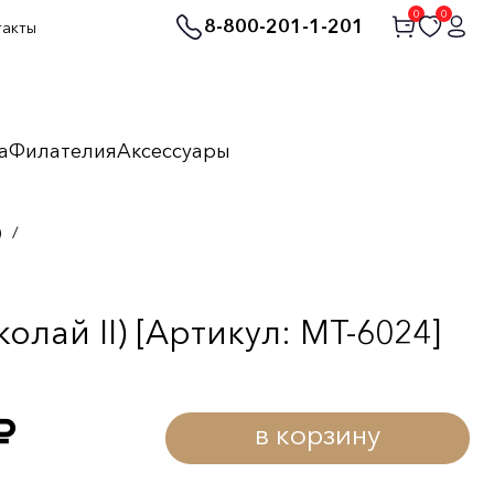
0
0
8-800-201-1-201
такты
а
Филателия
Аксессуары
)
/
лай II) [Артикул: MT-6024]
в корзину
уб.