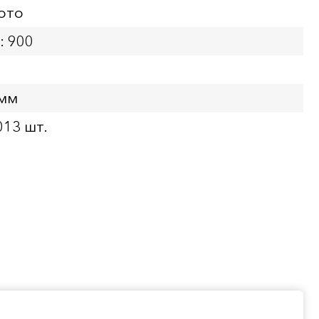
ото
: 900
 мм
013 шт.