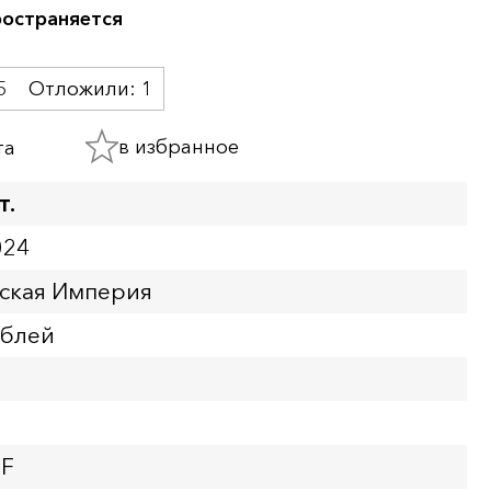
ространяется
5
Отложили:
1
в избранное
та
т.
024
йская Империя
ублей
XF