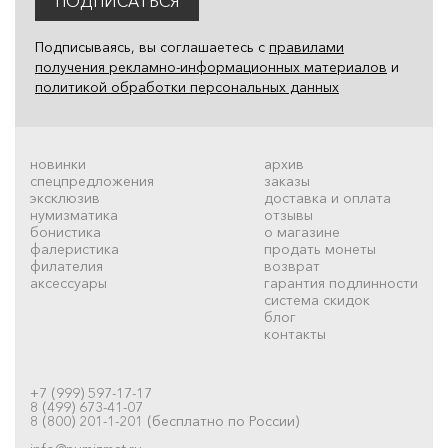
ПОДПИСАТЬСЯ
Подписываясь, вы соглашаетесь с
правилами
получения рекламно-информационных материалов
и
политикой обработки персональных данных
новинки
архив
спецпредложения
заказы
эксклюзив
доставка и оплата
нумизматика
отзывы
бонистика
о магазине
фалеристика
продать монеты
филателия
возврат
аксессуары
гарантия подлинности
система скидок
блог
контакты
+7 (999) 597-17-17
8 (499) 673-41-07
8 (800) 201-1-201 (бесплатно по России)