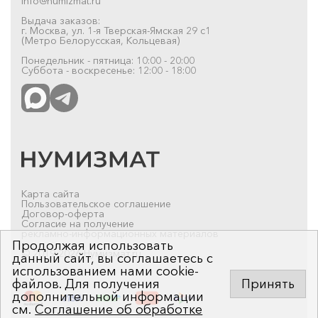
info@numizmat.ru
Выдача заказов:
г. Москва, ул. 1-я Тверская-Ямская 29 с1
(Метро Белорусская, Кольцевая)
Понедельник - пятница: 10:00 - 20:00
Суббота - воскресенье: 12:00 - 18:00
Карта сайта
Пользовательское соглашение
Договор-оферта
Согласие на получение
рекламно-информационных материалов
Продолжая использовать
© 2019-2026 Нумизмат.ru
данный сайт, вы соглашаетесь с
использованием нами cookie-
файлов. Для получения
Принять
дополнительной информации
см.
Соглашение об обработке