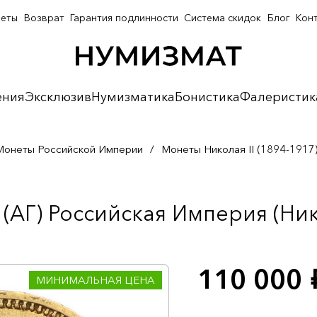
неты
Возврат
Гарантия подлинности
Система скидок
Блог
Кон
ения
Эксклюзив
Нумизматика
Бонистика
Фалеристик
Монеты Российской Империи
/
Монеты Николая II (1894-1917
(АГ) Российская Империя (Нико
110 000
р
МИНИМАЛЬНАЯ ЦЕНА