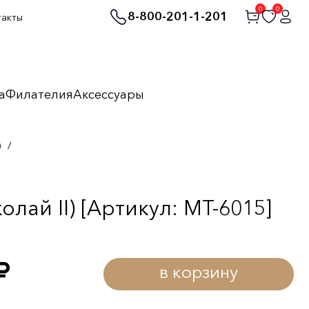
0
0
8-800-201-1-201
такты
а
Филателия
Аксессуары
)
/
лай II) [Артикул: MT-6015]
в корзину
уб.