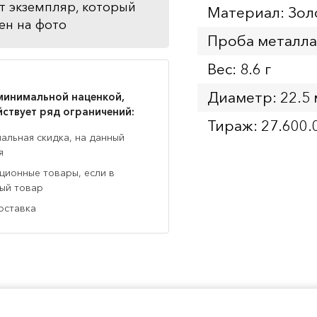
т экземпляр, который
Материал: Зол
ен на фото
Проба металла
Вес: 8.6 г
Диаметр: 22.5
минимальной наценкой,
йствует ряд ограничений:
Тираж: 27.600.
нальная скидка, на данный
я
кционные товары, если в
ный товар
оставка