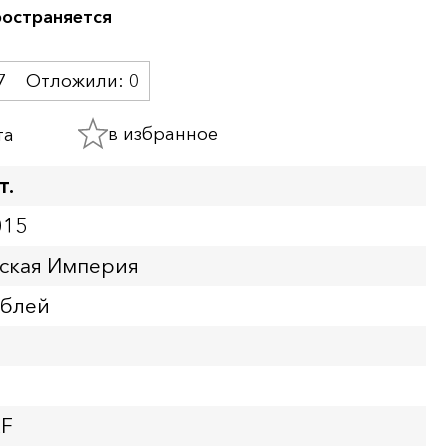
ространяется
7
Отложили:
0
в избранное
та
т.
015
йская Империя
ублей
XF