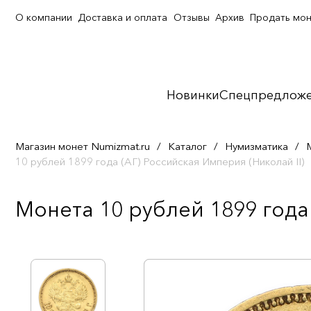
О компании
Доставка и оплата
Отзывы
Архив
Продать мо
Новинки
Спецпредлож
Магазин монет Numizmat.ru
/
Каталог
/
Нумизматика
/
10 рублей 1899 года (АГ) Российская Империя (Николай II)
Монета 10 рублей 1899 года 