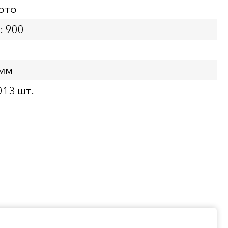
ото
: 900
 мм
013 шт.