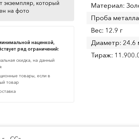
т экземпляр, который
Материал: Зол
ен на фото
Проба металла
Вес: 12.9 г
Диаметр: 24.6
минимальной наценкой,
йствует ряд ограничений:
Тираж: 11.900.
нальная скидка, на данный
я
кционные товары, если в
ный товар
оставка
вы «…СС»