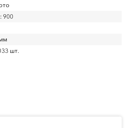
ото
: 900
 мм
033 шт.