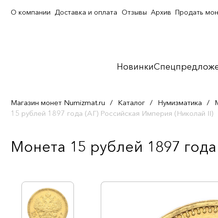
О компании
Доставка и оплата
Отзывы
Архив
Продать мо
Новинки
Спецпредлож
Магазин монет Numizmat.ru
/
Каталог
/
Нумизматика
/
15 рублей 1897 года (АГ) Российская Империя (Николай II)
Монета 15 рублей 1897 года 