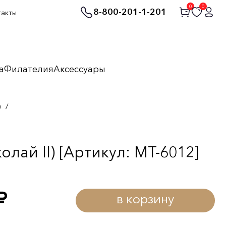
0
0
8-800-201-1-201
такты
а
Филателия
Аксессуары
)
/
лай II) [Артикул: MT-6012]
в корзину
уб.