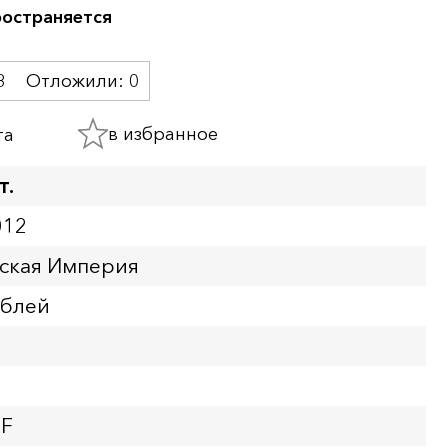
ространяется
3
Отложили:
0
в избранное
та
т.
012
йская Империя
ублей
XF