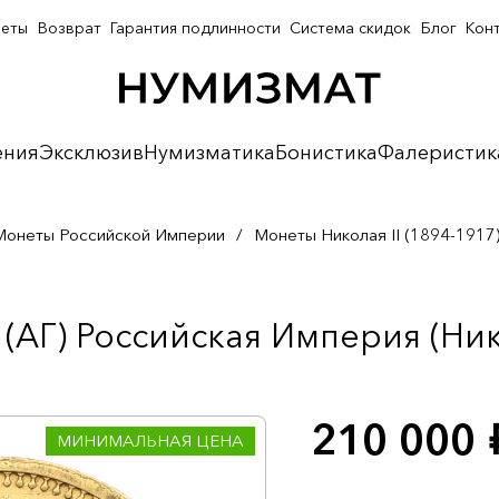
неты
Возврат
Гарантия подлинности
Система скидок
Блог
Кон
ения
Эксклюзив
Нумизматика
Бонистика
Фалеристик
Монеты Российской Империи
/
Монеты Николая II (1894-1917
(АГ) Российская Империя (Нико
210 000
р
МИНИМАЛЬНАЯ ЦЕНА