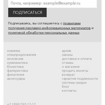
ПОДПИСАТЬСЯ
Подписываясь, вы соглашаетесь с
правилами
получения рекламно-информационных материалов
и
политикой обработки персональных данных
новинки
архив
спецпредложения
заказы
эксклюзив
доставка и оплата
нумизматика
отзывы
бонистика
о магазине
фалеристика
продать монеты
филателия
возврат
аксессуары
гарантия подлинности
система скидок
блог
контакты
+7 (999) 597-17-17