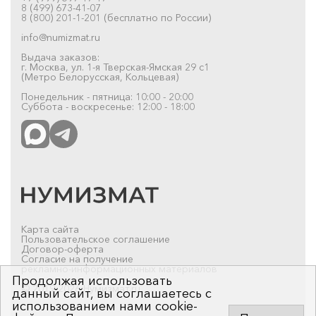
8 (499) 673-41-07
8 (800) 201-1-201 (бесплатно по России)
info@numizmat.ru
Выдача заказов:
г. Москва, ул. 1-я Тверская-Ямская 29 с1
(Метро Белорусская, Кольцевая)
Понедельник - пятница: 10:00 - 20:00
Суббота - воскресенье: 12:00 - 18:00
Карта сайта
Пользовательское соглашение
Договор-оферта
Согласие на получение
рекламно-информационных материалов
Продолжая использовать
© 2019-2026 Нумизмат.ru
данный сайт, вы соглашаетесь с
использованием нами cookie-