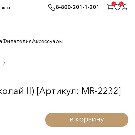
0
0
8-800-201-1-201
такты
а
Филателия
Аксессуары
)
/
лай II) [Артикул: MR-2232]
в корзину