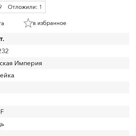
9
Отложили:
1
в избранное
та
т.
232
йская Империя
пейка
XF
дь