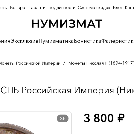
неты
Возврат
Гарантия подлинности
Система скидок
Блог
Кон
ения
Эксклюзив
Нумизматика
Бонистика
Фалеристик
Монеты Российской Империи
/
Монеты Николая II (1894-1917
СПБ Российская Империя (Нико
3 800
руб.
XF