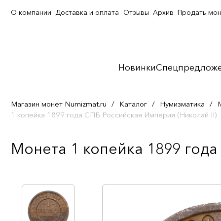
О компании
Доставка и оплата
Отзывы
Архив
Продать мо
Новинки
Спецпредлож
Магазин монет Numizmat.ru
/
Каталог
/
Нумизматика
/
1 копейка 1899 года СПБ Российская Империя (Николай II)
Монета 1 копейка 1899 года 