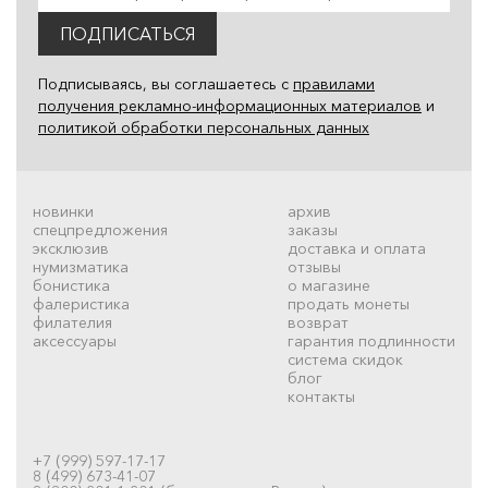
ПОДПИСАТЬСЯ
Подписываясь, вы соглашаетесь с
правилами
получения рекламно-информационных материалов
и
политикой обработки персональных данных
новинки
архив
спецпредложения
заказы
эксклюзив
доставка и оплата
нумизматика
отзывы
бонистика
о магазине
фалеристика
продать монеты
филателия
возврат
аксессуары
гарантия подлинности
система скидок
блог
контакты
+7 (999) 597-17-17
8 (499) 673-41-07