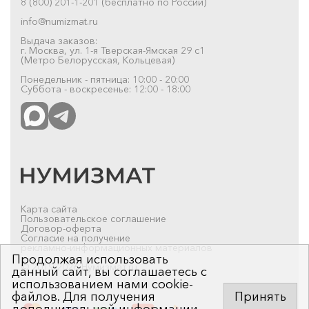
8 (800) 201-1-201 (бесплатно по России)
info@numizmat.ru
Выдача заказов:
г. Москва, ул. 1-я Тверская-Ямская 29 с1
(Метро Белорусская, Кольцевая)
Понедельник - пятница: 10:00 - 20:00
Суббота - воскресенье: 12:00 - 18:00
Карта сайта
Пользовательское соглашение
Договор-оферта
Согласие на получение
рекламно-информационных материалов
Продолжая использовать
© 2019-2026 Нумизмат.ru
данный сайт, вы соглашаетесь с
использованием нами cookie-
файлов. Для получения
Принять