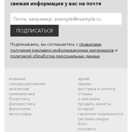
свежая информация у вас на почте
ПОДПИСАТЬСЯ
Подписываясь, вы соглашаетесь с
правилами
получения рекламно-информационных материалов
и
политикой обработки персональных данных
новинки
архив
спецпредложения
заказы
эксклюзив
доставка и оплата
нумизматика
отзывы
бонистика
о магазине
фалеристика
продать монеты
филателия
возврат
аксессуары
гарантия подлинности
система скидок
блог
контакты