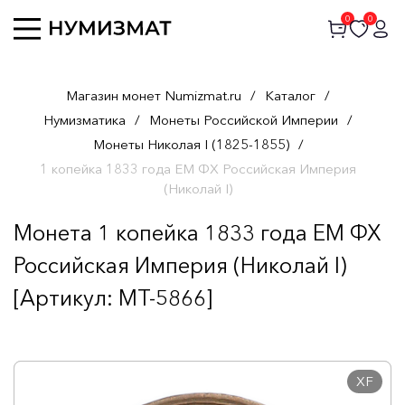
0
0
Магазин монет Numizmat.ru
/
Каталог
/
Нумизматика
/
Монеты Российской Империи
/
Монеты Николая I (1825-1855)
/
1 копейка 1833 года ЕМ ФХ Российская Империя
(Николай I)
Монета 1 копейка 1833 года ЕМ ФХ
Российская Империя (Николай I)
[Артикул: MT-5866]
XF