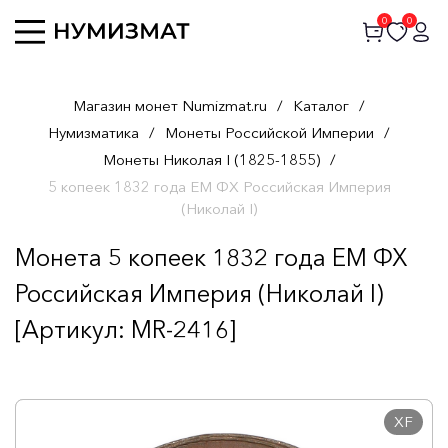
0
0
Магазин монет Numizmat.ru
/
Каталог
/
Нумизматика
/
Монеты Российской Империи
/
Монеты Николая I (1825-1855)
/
5 копеек 1832 года ЕМ ФХ Российская Империя
(Николай I)
Монета 5 копеек 1832 года ЕМ ФХ
Российская Империя (Николай I)
[Артикул: MR-2416]
XF