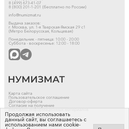
8 (499) 673-41-07
8 (800) 201-1-201 (бесплатно по России)
info@numizmat.ru
Выдача заказов:
г. Москва, ул. 1-я Тверская-Ямская 29 с1
(Метро Белорусская, Кольцевая)
Понедельник - пятница: 10:00 - 20:00
Суббота - воскресенье: 12:00 - 18:00
Карта сайта
Пользовательское соглашение
Договор-оферта
Согласие на получение
рекламно-информационных материалов
Продолжая использовать
© 2019-2026 Нумизмат.ru
данный сайт, вы соглашаетесь с
использованием нами cookie-