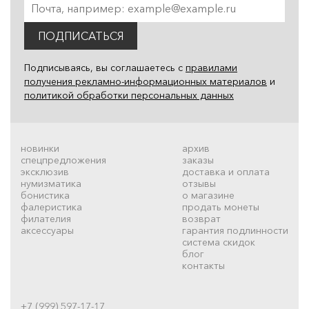
ПОДПИСАТЬСЯ
Подписываясь, вы соглашаетесь с
правилами
получения рекламно-информационных материалов
и
политикой обработки персональных данных
новинки
архив
спецпредложения
заказы
эксклюзив
доставка и оплата
нумизматика
отзывы
бонистика
о магазине
фалеристика
продать монеты
филателия
возврат
аксессуары
гарантия подлинности
система скидок
блог
контакты
+7 (999) 597-17-17