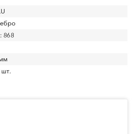
AU
ребро
: 868
 мм
 шт.