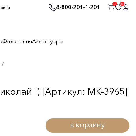
0
0
8-800-201-1-201
такты
а
Филателия
Аксессуары
/
колай I) [Артикул: MK-3965]
в корзину