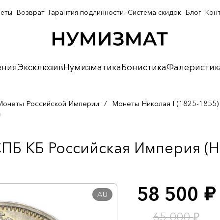
неты
Возврат
Гарантия подлинности
Система скидок
Блог
Кон
ения
Эксклюзив
Нумизматика
Бонистика
Фалеристик
Монеты Российской Империи
/
Монеты Николая I (1825-1855)
)
ПБ КБ Российская Империя (Ни
58 500
руб.
AU
₽
65 000