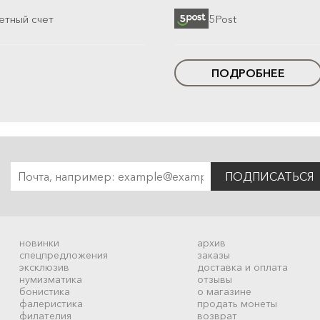
етный счет
5Post
ПОДРОБНЕЕ
ПОДПИСАТЬСЯ
новинки
архив
спецпредложения
заказы
эксклюзив
доставка и оплата
нумизматика
отзывы
бонистика
о магазине
фалеристика
продать монеты
филателия
возврат