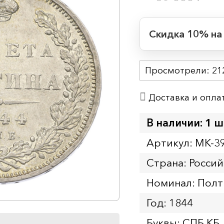
Скидка 10% на
Период действия
Просмотрели:
Начало:
21
Окончание:
Доставка и опла
Время до окончан
1
19
дн.
ч.
В наличии: 1 ш
Артикул: MK-3
Страна: Росси
Номинал: Полт
Год: 1844
Буквы: СПБ КБ