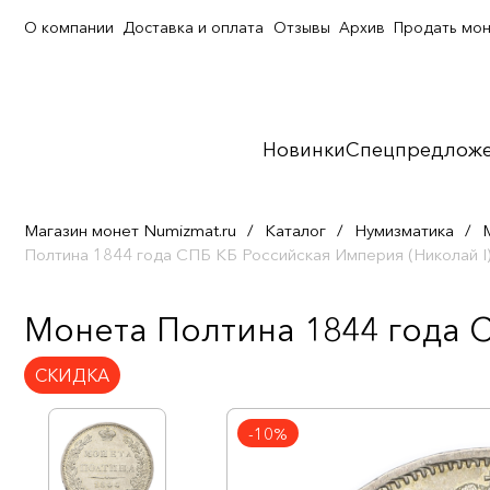
О компании
Доставка и оплата
Отзывы
Архив
Продать мо
Новинки
Спецпредлож
Магазин монет Numizmat.ru
/
Каталог
/
Нумизматика
/
Полтина 1844 года СПБ КБ Российская Империя (Николай I
Монета Полтина 1844 года С
СКИДКА
-10%