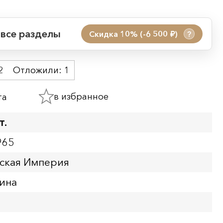
 все разделы
Скидка 10% (-6 500
)
?
руб.
 акции:
2
Отложили:
1
08.08.2026 00:01
09.08.2026 23:59
в избранное
та
ия:
т.
965
йская Империя
ина