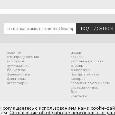
ПОДПИСАТЬСЯ
новинки
архив
спецпредложения
заказы
эксклюзив
доставка и оплата
нумизматика
отзывы
бонистика
о магазине
фалеристика
продать монеты
филателия
возврат
аксессуары
гарантия подлинности
система скидок
блог
контакты
 соглашаетесь с использованием нами cookie-фай
 см.
Соглашение об обработке персональных дан