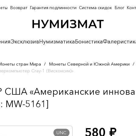
неты
Возврат
Гарантия подлинности
Система скидок
Блог
Кон
ения
Эксклюзив
Нумизматика
Бонистика
Фалеристик
Монеты стран Мира
/
Монеты Северной и Южной Америки
/
еркомпьютер Cray-1 (Висконсин)»
 P США «Американские иннов
л: MW-5161]
580
руб.
UNC