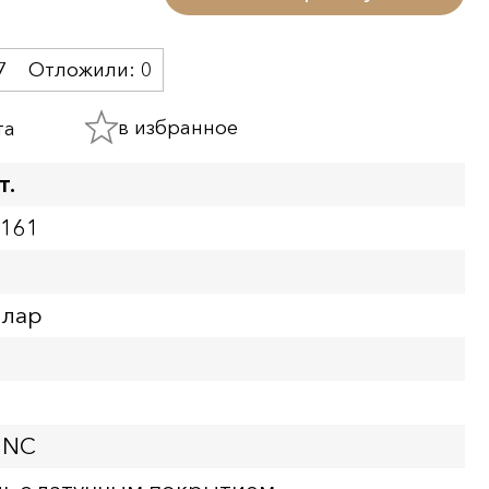
7
Отложили:
0
в избранное
та
т.
5161
ллар
UNC