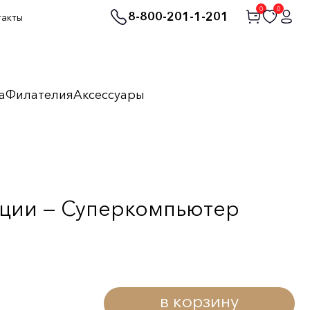
0
0
8-800-201-1-201
такты
а
Филателия
Аксессуары
ации — Суперкомпьютер
в корзину