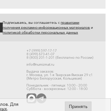
Подписываясь, вы соглашаетесь с
правилами
получения рекламно-информационных материалов
и
политикой обработки персональных данных
+7 (999) 597-17-17
8 (499) 673-41-07
8 (800) 201-1-201 (бесплатно по России)
info@numizmat.ru
Выдача заказов:
г. Москва, ул. 1-я Тверская-Ямская 29 с1
(Метро Белорусская, Кольцевая)
Понедельник - пятница: 10:00 - 20:00
Суббота - воскресенье: 12:00 - 18:00
лов. Для
Принять
ных
.