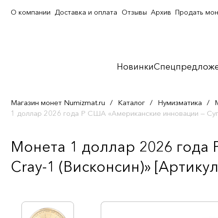
О компании
Доставка и оплата
Отзывы
Архив
Продать мо
Новинки
Спецпредлож
Магазин монет Numizmat.ru
/
Каталог
/
Нумизматика
/
1 доллар 2026 года P США «Американские инновации — Суп
Монета 1 доллар 2026 года
Cray-1 (Висконсин)» [Артику