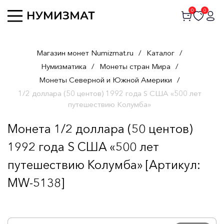
0
0
Магазин монет Numizmat.ru
/
Каталог
/
Нумизматика
/
Монеты стран Мира
/
Монеты Северной и Южной Америки
/
1/2 доллара (50 центов) 1992 года S США «500 лет
путешествию Колумба»
Монета 1/2 доллара (50 центов)
1992 года S США «500 лет
путешествию Колумба» [Артикул:
MW-5138]