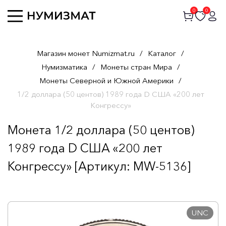
0
0
Магазин монет Numizmat.ru
/
Каталог
/
Нумизматика
/
Монеты стран Мира
/
Монеты Северной и Южной Америки
/
1/2 доллара (50 центов) 1989 года D США «200 лет
Конгрессу»
Монета 1/2 доллара (50 центов)
1989 года D США «200 лет
Конгрессу» [Артикул: MW-5136]
UNC