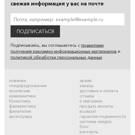
свежая информация у вас на почте
ПОДПИСАТЬСЯ
Подписываясь, вы соглашаетесь с
правилами
получения рекламно-информационных материалов
и
политикой обработки персональных данных
новинки
архив
спецпредложения
заказы
эксклюзив
доставка и оплата
нумизматика
отзывы
бонистика
о магазине
фалеристика
продать монеты
филателия
возврат
аксессуары
гарантия подлинности
система скидок
блог
контакты