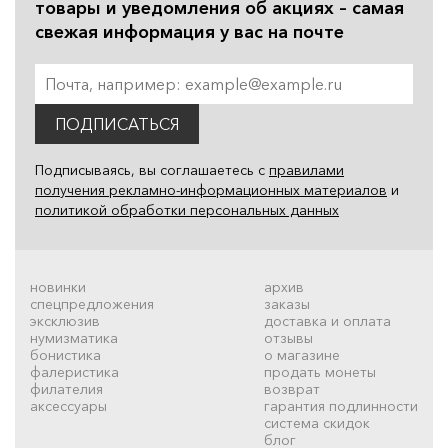
товары и уведомления об акциях – самая
свежая информация у вас на почте
ПОДПИСАТЬСЯ
Подписываясь, вы соглашаетесь с
правилами
получения рекламно-информационных материалов
и
политикой обработки персональных данных
новинки
архив
спецпредложения
заказы
эксклюзив
доставка и оплата
нумизматика
отзывы
бонистика
о магазине
фалеристика
продать монеты
филателия
возврат
аксессуары
гарантия подлинности
система скидок
блог