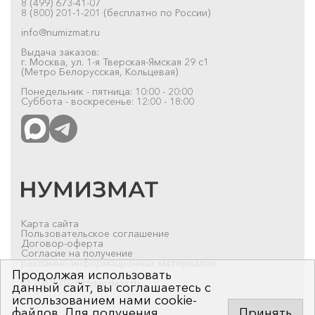
8 (499) 673-41-07
8 (800) 201-1-201 (бесплатно по России)
info@numizmat.ru
Выдача заказов:
г. Москва, ул. 1-я Тверская-Ямская 29 с1
(Метро Белорусская, Кольцевая)
Понедельник - пятница: 10:00 - 20:00
Суббота - воскресенье: 12:00 - 18:00
Карта сайта
Пользовательское соглашение
Договор-оферта
Согласие на получение
рекламно-информационных материалов
Продолжая использовать
© 2019-2026 Нумизмат.ru
данный сайт, вы соглашаетесь с
использованием нами cookie-
файлов. Для получения
Принять