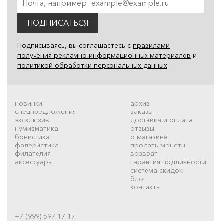
ПОДПИСАТЬСЯ
Подписываясь, вы соглашаетесь с
правилами
получения рекламно-информационных материалов
и
политикой обработки персональных данных
новинки
архив
спецпредложения
заказы
эксклюзив
доставка и оплата
нумизматика
отзывы
бонистика
о магазине
фалеристика
продать монеты
филателия
возврат
аксессуары
гарантия подлинности
система скидок
блог
контакты
+7 (999) 597-17-17